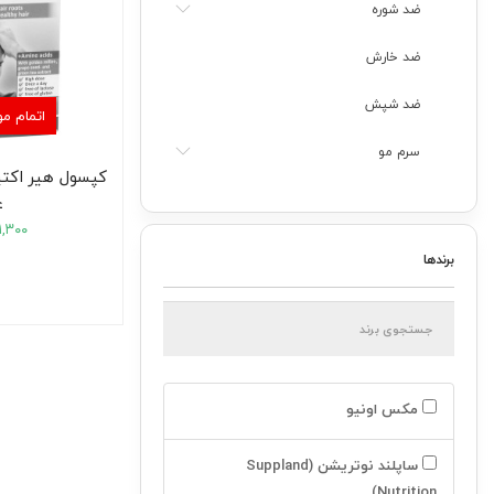
ضد شوره
ضد خارش
ضد شپش
اتمام م
سرم مو
کراتینه مو
ع
۱,۳۰۰
ضد ریزش
برندها
شامپو ضد ریزش
محلول ضد ریزش
نرم کننده ضد ریزش
مکس اونیو
ماسک مو ضد ریزش
ساپلند نوتریشن (Suppland
لوسیون ضد ریزش
Nutrition)