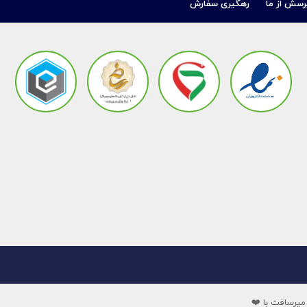
رسش از ما
رهگیری سفارش
میرسافت با ❤️