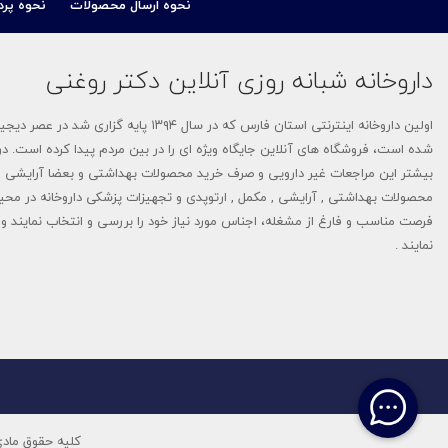
نحوه ارسال محصولات
نحوه پرد
محصولات زناشویی
برسام فارمد (Barsam Pharmed)
داروخانه شبانه روزی آنلاین دکتر روغنی
راد بهین دانش
اولین داروخانه اینترنتی استان فارس که 
بی بی اسکین-Baby Skin
شده است، فروشگاه های آنلاین جایگاه ویژه ای را در بین مردم پیدا کرده است. در 
بیشتر این مراجعات غیر دارویی و صرف خرید محصولات بهداشتی و بعضا آرایشی م
نانوهیل - NANOHEAL
محصولات بهداشتی , آرایشی , مکمل , ارتوپدی و تجهیزات پزشکی داروخانه در محی
فرصت مناسب و فارغ از مشغله، اجناس مورد نیاز خود را بررسی و انتخاب نمایند و م
سبیکتا-Sebycta
نمایند .
دیلمون- Dilmon
تاپیک-TOPPIK
آلسینا-Alcina
دلاویگا-Delaviga
کلیه حقوق مادی